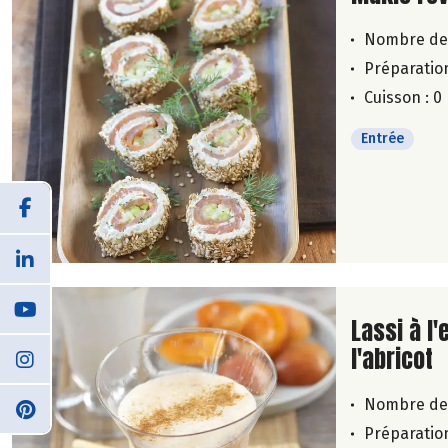
Nombre de
Préparation
Cuisson : 0
Entrée
Lire la su
Lassi à l'
l'abricot
Nombre de
Préparation