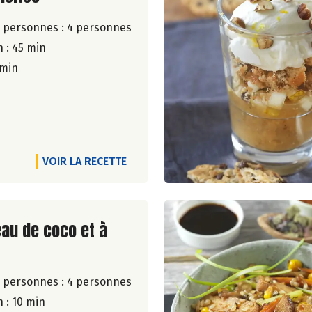
 personnes :
4 personnes
 : 45 min
 min
VOIR LA RECETTE
ite de la recette
eau de coco et à
 personnes :
4 personnes
 : 10 min