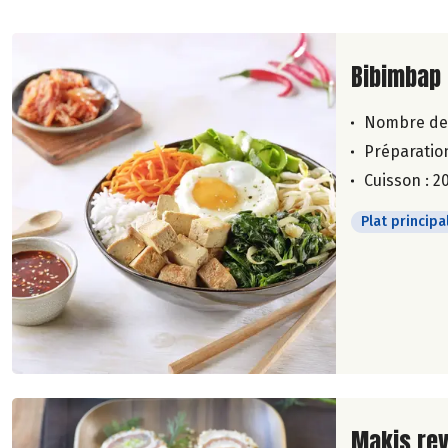
Lire la su
Bibimbap 
Nombre de
Préparation
Cuisson : 2
Plat principa
Lire la su
Makis rev