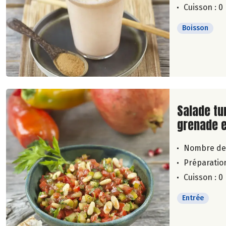
Cuisson : 0
Boisson
Lire la su
Salade tu
grenade e
Nombre de
Préparation
Cuisson : 0
Entrée