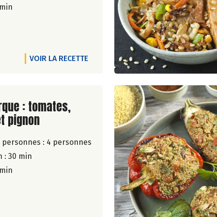
 min
VOIR LA RECETTE
ite de la recette
rque : tomates,
t pignon
 personnes :
4 personnes
 : 30 min
 min