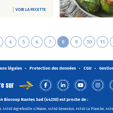
VOIR LA RECETTE
4
5
6
7
8
9
10
11
ons légales
Protection des données
CGU
Gestio
re sur
n Biocoop Nantes Sud (44230) est proche de :
r, 44140 Aigrefeuille s/Maine, 44140 Geneston, 44140 La Planche, 44