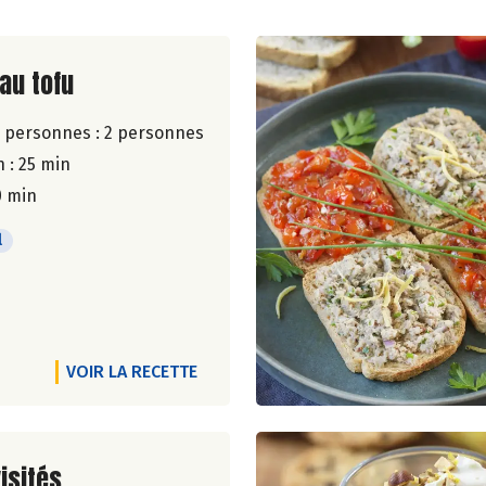
ite de la recette
au tofu
 personnes :
2 personnes
 : 25 min
0 min
l
VOIR LA RECETTE
ite de la recette
isités