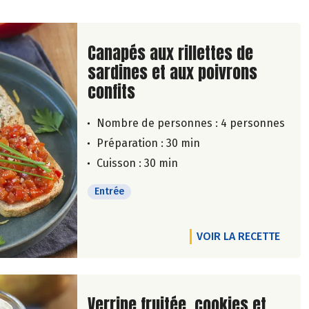
Lire la suite de la recette
Canapés aux rillettes de
sardines et aux poivrons
confits
Nombre de personnes :
4 personnes
Préparation : 30 min
Cuisson : 30 min
Entrée
VOIR LA RECETTE
Lire la suite de la recette
Verrine fruitée, cookies et